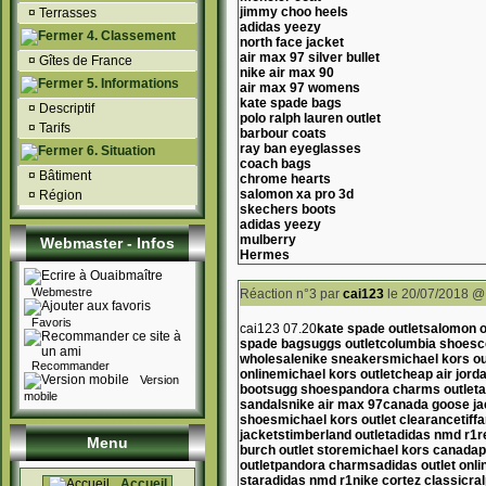
jimmy choo heels
¤
Terrasses
adidas yeezy
4. Classement
north face jacket
air max 97 silver bullet
¤
Gîtes de France
nike air max 90
5. Informations
air max 97 womens
kate spade bags
¤
Descriptif
polo ralph lauren outlet
¤
Tarifs
barbour coats
ray ban eyeglasses
6. Situation
coach bags
¤
Bâtiment
chrome hearts
salomon xa pro 3d
¤
Région
skechers boots
adidas yeezy
mulberry
Webmaster - Infos
Hermes
Webmestre
Réaction n°3
par
cai123
le 20/07/2018 @
Favoris
cai123 07.20
kate spade outlet
salomon o
spade bags
uggs outlet
columbia shoes
c
wholesale
nike sneakers
michael kors ou
Recommander
online
michael kors outlet
cheap air jord
Version
boots
ugg shoes
pandora charms outlet
a
mobile
sandals
nike air max 97
canada goose ja
shoes
michael kors outlet clearance
tiff
jackets
timberland outlet
adidas nmd r1
r
Menu
burch outlet store
michael kors canada
p
outlet
pandora charms
adidas outlet onli
star
adidas nmd r1
nike cortez classic
ra
Accueil