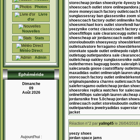
store
cheap jordan shoes
kyrie 4
yeezy b
Photos
shoes
coach outlet store online
pandora 
more money
coach factory outlet
coach f
Livre
sunglasses
ray ban glasses
nike zoom 
d'or
shoes
coach factory outlet online
nike h
shoes
michael kors outlet store
fendi ha
yeezy
nike cortez classic
coach factory o
Nouvelles
shoes
fitflops sale clearance
ugg outlet 
shoes
cheap air jordans
coach outlet onl
Stats
store
louboutin shoes
yeezy shoes
birken
outlet
salvatore ferragamo shoes
birkens
Météo Direct
store
kate spade outlet online
polo ralph 
outlet
ugg outlet
pandora sale clearance
Admin
outlet
cheap oakley sunglasses
nike outl
outlet
hermes bags
ugg boots sale
ralph 
sale
canada goose coats
tiffany outlet
mu
max
adidas outlet online
ralph lauren uk
p
Ephéméride
store
coach factory outlet online
birkenst
originals
pandora charms outlet
coach fa
Dimanche
sale
ferragamo outlet
cheap jordan shoe
09
shoes
rolex replica watches for sale
coac
Août 2026
online
fitflops sale
ralph lauren uk
cheap 
jordans
nike free 5.0
cheap jordan shoes
online
coach outlet store
louboutin outlet
outlet
pandora jewelry
adidas superstar
jacket
Réaction n°2
par
yaling45
le 26/04/2018
yeezy shoes
Aujourd'hui :
jordan space jams