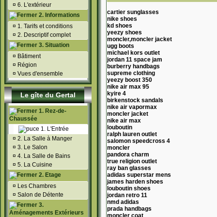
¤
6. L'extérieur
cartier sunglasses
2. Informations
nike shoes
kd shoes
¤
1. Tarifs et conditions
yeezy shoes
¤
2. Descriptif complet
moncler,moncler jacket
3. Situation
ugg boots
michael kors outlet
¤
Bâtiment
jordan 11 space jam
¤
Région
burberry handbags
supreme clothing
¤
Vues d'ensemble
yeezy boost 350
nike air max 95
kyire 4
Le gîte du Gertal
birkenstock sandals
nike air vapormax
1. Rez-de-
moncler jacket
Chaussée
nike air max
louboutin
1. L'Entrée
ralph lauren outlet
¤
2. La Salle à Manger
salomon speedcross 4
¤
3. Le Salon
moncler
pandora charm
¤
4. La Salle de Bains
true religion outlet
¤
5. La Cuisine
ray ban glasses
2. Etage
adidas superstar mens
james harden shoes
¤
Les Chambres
louboutin shoes
¤
Salon de Détente
jordan retro 11
nmd adidas
3.
prada handbags
Aménagements Extérieurs
moncler coat