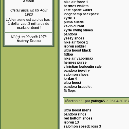
Amour
nike air force 1
hermes wallets
kate spade wallet
C'était aussi un 09 Août
longchamp backpack
1923
kyrie 3
L'Allemagne est au plus bas :
puma suede
1 dollar vaut 3 milliards de
kevin durant
marks et demi !
kyrie irving shoes
pandora
Né(e) un 09 Août 1978
yeezy shoes
Audrey Tautou
nike air force 1
lebron soldier
ultra boost black
fitflop
nike air vapormax
hermes purse
christian louboutin sale
pandora jewelry
salomon shoes
jordan 4
ultra boost
pandora bracelet
fit flops
Réaction n°1
par
yaling45
le 26/04/2018
ultra boost mens
pandora rings
red bottom shoes
lebron 13
salomon speedcross 3