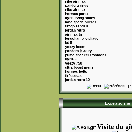
nike air max
pandora rings
nike air max
hermes purse
kyrie irving shoes
kate spade purses
fitflop sandals
jordan retro
air max tn
longchamp le pliage
kd 5
yeezy boost
pandora jewelry
puma sneakers womens
kyrie 3
yeezy 750
ultra boost mens
hermes belts
fitflop sale
jordan retro 12
[
1
Exceptionnel 
Visite du gî