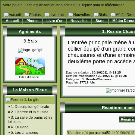
Votre plugin Flash est absent ou trop ancien !!! Cliquez pour le télécharger
Accueil
Photos
Livre d'or
Nouvelles
Stats
Météo Direct
Agréments
1. Rez-de-Chaus
3 Epis
L'entrée principale mène à 
cellier équipé d'un grand co
chaussures et d'une armoire
deuxième porte on accède a
Date de création :
30/10/2011 @ 18:25
Dernière modification :
30/10/2011 @ 18:25
Gites d'Alsace...
Catégorie :
1. Rez-de-Chaussée
Page lue
27716 fois
La Maison Bleue
1. Le gîte
¤
1. Description générale
Réactions à cet 
¤
2. L'entrée et la cuisine
¤
3. La salle de bains et les
Réagir à 
toilettes
¤
4. Le living
¤
5. Les chambres
Réaction n°4
par
xuehui51
le 01/08/2018