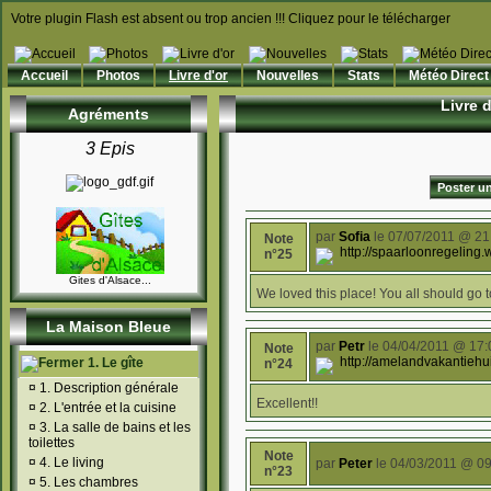
Votre plugin Flash est absent ou trop ancien !!! Cliquez pour le télécharger
Accueil
Photos
Livre d'or
Nouvelles
Stats
Météo Direct
Livre d
Agréments
3 Epis
Poster u
par
Sofia
le 07/07/2011 @ 21
Note
http://spaarloonregeling.
n°25
Gites d'Alsace...
We loved this place! You all should go to
La Maison Bleue
par
Petr
le 04/04/2011 @ 17:
Note
http://amelandvakantiehui
1. Le gîte
n°24
¤
1. Description générale
Excellent!!
¤
2. L'entrée et la cuisine
¤
3. La salle de bains et les
toilettes
Note
¤
4. Le living
par
Peter
le 04/03/2011 @ 09
n°23
¤
5. Les chambres