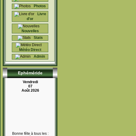
Photos
Livre
d'or
Nouvelles
Stats
Météo Direct
Admin
Ephéméride
Vendredi
07
Août 2026
Bonne fête à tous les :