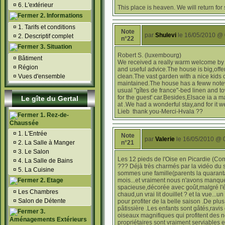
¤
6. L'extérieur
This place is heaven. We will return for su
2. Informations
¤
1. Tarifs et conditions
Note
par
Shulevi
le 16/05/2010 @ 
¤
2. Descriptif complet
n°22
3. Situation
Robert S. (luxembourg)
¤
Bâtiment
We received a really warm welcome by M
¤
Région
and useful advice.The house is big,offer
¤
Vues d'ensemble
clean.The vast garden with a nice kids c
maintained.The house has a feww note
usual "gîtes de france"-bed linen and t
for the guest' car.Besides,Elsace ia a 
Le gîte du Gertal
at .We had a wonderful stay,and for it 
Lieb thank you-Merci-Hvala ??
1. Rez-de-
Chaussée
¤
1. L'Entrée
Note
par
Valerie
le 16/05/2010 @ 
¤
2. La Salle à Manger
n°21
¤
3. Le Salon
Les 12 pieds de l'Oise en Picardie (Comp
¤
4. La Salle de Bains
??? Déjà très charmés par la vidéo du si
¤
5. La Cuisine
sommes une famille(parents la quaranta
2. Etage
mois...et vraiment nous n'avons manqué
spacieuse,décorée avec goût,malgré l'
¤
Les Chambres
chaud,un vrai lit douillet ? et la vue..
¤
Salon de Détente
pour profiter de la belle saison .De plu
pâtissière .Les enfants sont gâtés,ravis
3.
oiseaux magnifiques qui profitent des
Aménagements Extérieurs
propriétaires sont vraiment serviables e