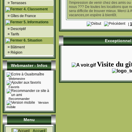
l'impression de venir chez des amis ou 
¤
Terrasses
nous ??? De toutes les locations que nou
4. Classement
sera difficile de trouver mieux. Merci à
vacances,on espère à bientôt.
¤
Gîtes de France
5. Informations
[
¤
Descriptif
¤
Tarifs
6. Situation
Exceptionnel 
¤
Bâtiment
¤
Région
Visite du gî
Webmaster - Infos
Webmestre
Favoris
Recommander
Version
mobile
Menu
Accueil