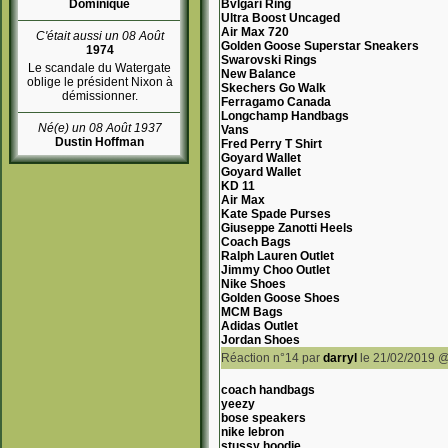
Dominique
Bvlgari Ring
Ultra Boost Uncaged
Air Max 720
C'était aussi un 08 Août
Golden Goose Superstar Sneakers
1974
Swarovski Rings
Le scandale du Watergate
New Balance
oblige le président Nixon à
Skechers Go Walk
démissionner.
Ferragamo Canada
Longchamp Handbags
Né(e) un 08 Août 1937
Vans
Dustin Hoffman
Fred Perry T Shirt
Goyard Wallet
Goyard Wallet
KD 11
Air Max
Kate Spade Purses
Giuseppe Zanotti Heels
Coach Bags
Ralph Lauren Outlet
Jimmy Choo Outlet
Nike Shoes
Golden Goose Shoes
MCM Bags
Adidas Outlet
Jordan Shoes
Réaction n°14
par
darryl
le 21/02/2019 @
coach handbags
yeezy
bose speakers
nike lebron
stussy hoodie