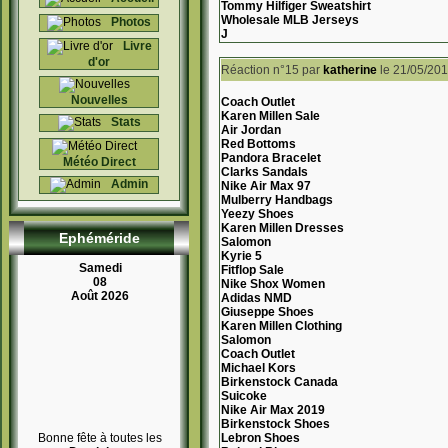
Tommy Hilfiger Sweatshirt
Wholesale MLB Jerseys
Photos
J
Livre
d'or
Réaction n°15
par
katherine
le 21/05/20
Nouvelles
Coach Outlet
Karen Millen Sale
Stats
Air Jordan
Red Bottoms
Pandora Bracelet
Météo Direct
Clarks Sandals
Admin
Nike Air Max 97
Mulberry Handbags
Yeezy Shoes
Karen Millen Dresses
Ephéméride
Salomon
Kyrie 5
Samedi
Fitflop Sale
08
Nike Shox Women
Août 2026
Adidas NMD
Giuseppe Shoes
Karen Millen Clothing
Salomon
Coach Outlet
Michael Kors
Birkenstock Canada
Suicoke
Nike Air Max 2019
Birkenstock Shoes
Bonne fête à toutes les
Lebron Shoes