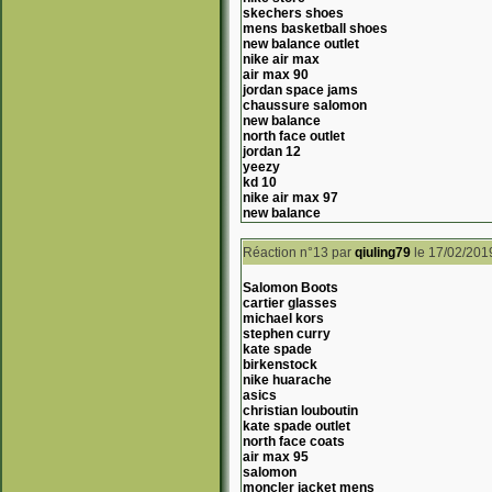
skechers shoes
mens basketball shoes
new balance outlet
nike air max
air max 90
jordan space jams
chaussure salomon
new balance
north face outlet
jordan 12
yeezy
kd 10
nike air max 97
new balance
Réaction n°13
par
qiuling79
le 17/02/201
Salomon Boots
cartier glasses
michael kors
stephen curry
kate spade
birkenstock
nike huarache
asics
christian louboutin
kate spade outlet
north face coats
air max 95
salomon
moncler jacket mens