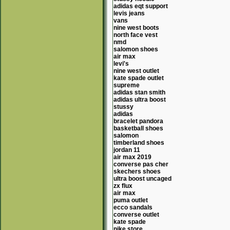
adidas eqt support
levis jeans
vans
nine west boots
north face vest
nmd
salomon shoes
air max
levi's
nine west outlet
kate spade outlet
supreme
adidas stan smith
adidas ultra boost
stussy
adidas
bracelet pandora
basketball shoes
salomon
timberland shoes
jordan 11
air max 2019
converse pas cher
skechers shoes
ultra boost uncaged
zx flux
air max
puma outlet
ecco sandals
converse outlet
kate spade
nike store