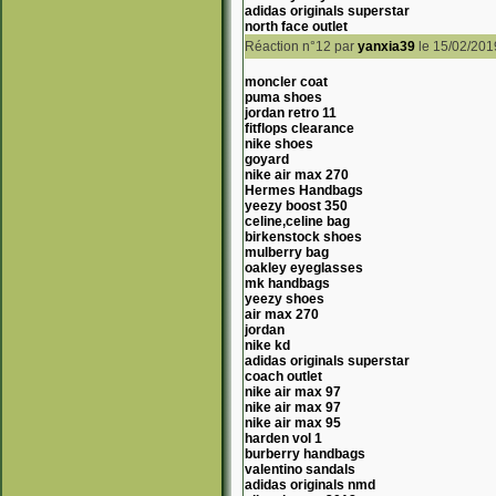
adidas originals superstar
north face outlet
Réaction n°12
par
yanxia39
le 15/02/201
moncler coat
puma shoes
jordan retro 11
fitflops clearance
nike shoes
goyard
nike air max 270
Hermes Handbags
yeezy boost 350
celine,celine bag
birkenstock shoes
mulberry bag
oakley eyeglasses
mk handbags
yeezy shoes
air max 270
jordan
nike kd
adidas originals superstar
coach outlet
nike air max 97
nike air max 97
nike air max 95
harden vol 1
burberry handbags
valentino sandals
adidas originals nmd