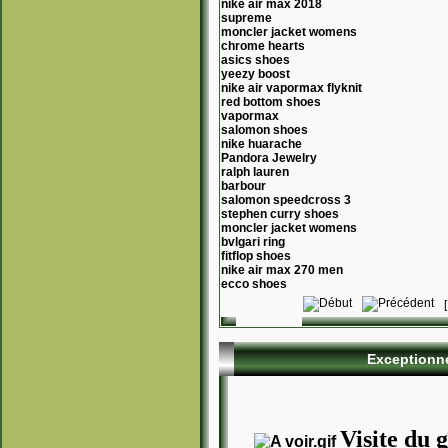
nike air max 2018
supreme
moncler jacket womens
chrome hearts
asics shoes
yeezy boost
nike air vapormax flyknit
red bottom shoes
vapormax
salomon shoes
nike huarache
Pandora Jewelry
ralph lauren
barbour
salomon speedcross 3
stephen curry shoes
moncler jacket womens
bvlgari ring
fitflop shoes
nike air max 270 men
ecco shoes
Exceptionne
Visite du g