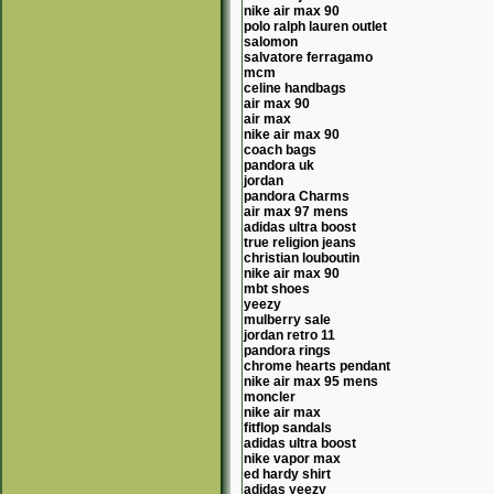
nike air max 90
polo ralph lauren outlet
salomon
salvatore ferragamo
mcm
celine handbags
air max 90
air max
nike air max 90
coach bags
pandora uk
jordan
pandora Charms
air max 97 mens
adidas ultra boost
true religion jeans
christian louboutin
nike air max 90
mbt shoes
yeezy
mulberry sale
jordan retro 11
pandora rings
chrome hearts pendant
nike air max 95 mens
moncler
nike air max
fitflop sandals
adidas ultra boost
nike vapor max
ed hardy shirt
adidas yeezy