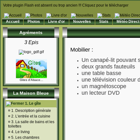
Votre plugin Flash est absent ou trop ancien !!! Cliquez pour le télécharger
Accueil
Photos
Livre d'or
Nouvelles
Stats
Météo Direct
Agréments
3 Epis
Mobilier :
Un canapé-lit pouvant 
deux grands fauteuils
une table basse
une télévision couleur
Gites d'Alsace...
un magnétoscope
un lecteur DVD
La Maison Bleue
1. Le gîte
¤
1. Description générale
¤
2. L'entrée et la cuisine
¤
3. La salle de bains et les
toilettes
¤
4. Le living
¤
5. Les chambres