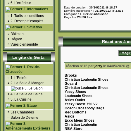
¤
6. L'extérieur
Date de création :
30/10/2011 @ 18:27
2. Informations
Dernière modification :
31/10/2013 @ 23:38
Catégorie :
1. Rez-de-Chaussée
¤
1. Tarifs et conditions
Page lue
23526 fois
¤
2. Descriptif complet
3. Situation
¤
Bâtiment
¤
Région
Réactions à cet
¤
Vues d'ensemble
Réagir 
Le gîte du Gertal
Réaction n°16
par
jerry
le 04/05/2020 @ 
1. Rez-de-
Chaussée
Brooks
¤
1. L'Entrée
Christian Louboutin Shoes
¤
2. La Salle à Manger
Goyard
Christian Louboutin Shoes
3. Le Salon
Yeezy Shoes
¤
4. La Salle de Bains
Louboutin Shoes
¤
5. La Cuisine
Asics Outlet
Yeezy Boost 350 V2
2. Etage
Coach Crossbody Bags
¤
Les Chambres
Red Bottoms
Asics
¤
Salon de Détente
Ecco Mens Shoes
3.
Christian Louboutin
Aménagements Extérieurs
NBA Store