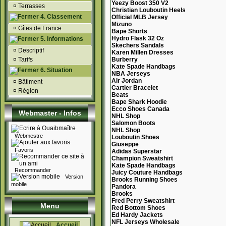
Yeezy Boost 350 V2
¤
Terrasses
Christian Louboutin Heels
4. Classement
Official MLB Jersey
Mizuno
¤
Gîtes de France
Bape Shorts
Hydro Flask 32 Oz
5. Informations
Skechers Sandals
¤
Descriptif
Karen Millen Dresses
¤
Tarifs
Burberry
Kate Spade Handbags
6. Situation
NBA Jerseys
Air Jordan
¤
Bâtiment
Cartier Bracelet
¤
Région
Beats
Bape Shark Hoodie
Ecco Shoes Canada
Webmaster - Infos
NHL Shop
Salomon Boots
NHL Shop
Webmestre
Louboutin Shoes
Giuseppe
Favoris
Adidas Superstar
Champion Sweatshirt
Kate Spade Handbags
Recommander
Juicy Couture Handbags
Version
Brooks Running Shoes
mobile
Pandora
Brooks
Fred Perry Sweatshirt
Menu
Red Bottom Shoes
Ed Hardy Jackets
NFL Jerseys Wholesale
Accueil