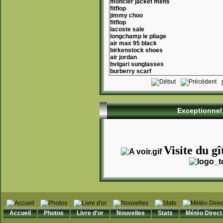
moncler jacket mens
fitflop
jimmy choo
fitflop
lacoste sale
longchamp le pliage
air max 95 black
birkenstock shoes
air jordan
bvlgari sunglasses
burberry scarf
Exceptionnel 
Visite du gî
Accueil
Photos
Livre d'or
Nouvelles
Stats
Météo Direct