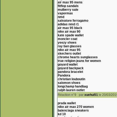
air max 95 mens
fitflop sandals
mulberry sale
vapormax
nmd
salvatore ferragamo
adidas nmd r1
air max 95 black
nike air max 90
kate spade wallet
moncler coat
yeezy shoes
ray ban glasses
nike air max 95
skechers outlet
chrome hearts sunglasses
true religion jeans for women
goyard wallet
goyard backpack
pandora bracelet
Pandora
christian louboutin
salomon shoes
longchamp handbag
ralph lauren outlet
Réaction n°9
par
xuehui51
le 20/03/201
prada wallet
nike air max 270 women
balenciaga sneakers
kd 10