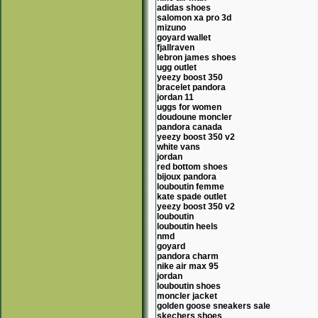
adidas shoes
salomon xa pro 3d
mizuno
goyard wallet
fjallraven
lebron james shoes
ugg outlet
yeezy boost 350
bracelet pandora
jordan 11
uggs for women
doudoune moncler
pandora canada
yeezy boost 350 v2
white vans
jordan
red bottom shoes
bijoux pandora
louboutin femme
kate spade outlet
yeezy boost 350 v2
louboutin
louboutin heels
nmd
goyard
pandora charm
nike air max 95
jordan
louboutin shoes
moncler jacket
golden goose sneakers sale
skechers shoes