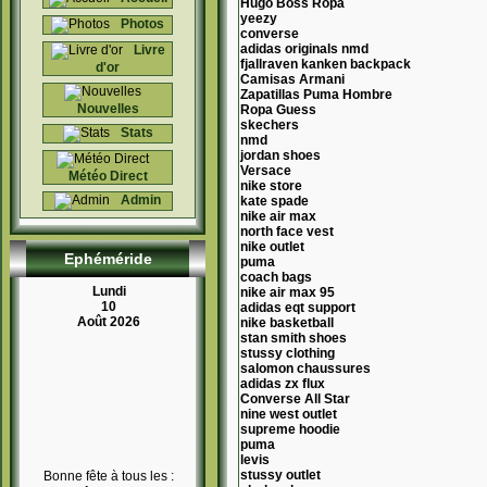
Hugo Boss Ropa
yeezy
Photos
converse
adidas originals nmd
Livre
fjallraven kanken backpack
d'or
Camisas Armani
Zapatillas Puma Hombre
Nouvelles
Ropa Guess
skechers
Stats
nmd
jordan shoes
Versace
Météo Direct
nike store
Admin
kate spade
nike air max
north face vest
nike outlet
Ephéméride
puma
coach bags
Lundi
nike air max 95
10
adidas eqt support
Août 2026
nike basketball
stan smith shoes
stussy clothing
salomon chaussures
adidas zx flux
Converse All Star
nine west outlet
supreme hoodie
puma
levis
stussy outlet
Bonne fête à tous les :