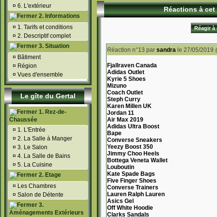
¤
6. L'extérieur
Réactions à cet 
2. Informations
¤
1. Tarifs et conditions
Réagir à 
¤
2. Descriptif complet
3. Situation
Réaction n°13
par
sandra
le 27/05/2019 
¤
Bâtiment
Fjallraven Canada
¤
Région
Adidas Outlet
¤
Vues d'ensemble
Kyrie 5 Shoes
Mizuno
Coach Outlet
Le gîte du Gertal
Steph Curry
Karen Millen UK
1. Rez-de-
Jordan 11
Chaussée
Air Max 2019
Adidas Ultra Boost
¤
1. L'Entrée
Bape
¤
2. La Salle à Manger
Converse Sneakers
Yeezy Boost 350
¤
3. Le Salon
Jimmy Choo Heels
¤
4. La Salle de Bains
Bottega Veneta Wallet
¤
5. La Cuisine
Louboutin
Kate Spade Bags
2. Etage
Five Finger Shoes
¤
Les Chambres
Converse Trainers
Lauren Ralph Lauren
¤
Salon de Détente
Asics Gel
3.
Off White Hoodie
Aménagements Extérieurs
Clarks Sandals