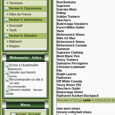
Red Bottoms
¤
Terrasses
Supreme
4. Classement
Suicoke Moto
Fitflop
¤
Gîtes de France
Adidas Trainers
5. Informations
Skechers
Balenciaga Sneakers
¤
Descriptif
Karen Millen Outlet
¤
Tarifs
Vans
Birkenstock Shoes
6. Situation
Nike Air Max
¤
Bâtiment
Birkenstock Shoes
Birkenstock Canada
¤
Région
Salomon
Supreme Clothing
Mont Blanc Pen
Webmaster - Infos
Yeezy Trainers
Salvatore Ferragamo
Christian Louboutin
Webmestre
Fila
Ralph Lauren
Favoris
Fjallraven
Off White Canada
Yeezy Boost 350
Recommander
Skechers Outlet
Version
Balenciaga Shoes
mobile
Fjallraven Kanken Backpack
Réaction n°12
par
eddie
le 03/04/2019 @
Menu
nine west shoes
mizuno volleyball shoes
Accueil