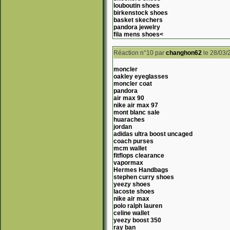
louboutin shoes
birkenstock shoes
basket skechers
pandora jewelry
fila mens shoes<
Réaction n°10
par
changhon62
le 28/03/
moncler
oakley eyeglasses
moncler coat
pandora
air max 90
nike air max 97
mont blanc sale
huaraches
jordan
adidas ultra boost uncaged
coach purses
mcm wallet
fitflops clearance
vapormax
Hermes Handbags
stephen curry shoes
yeezy shoes
lacoste shoes
nike air max
polo ralph lauren
celine wallet
yeezy boost 350
ray ban