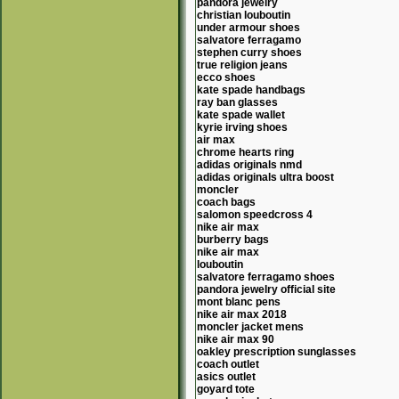
pandora jewelry
christian louboutin
under armour shoes
salvatore ferragamo
stephen curry shoes
true religion jeans
ecco shoes
kate spade handbags
ray ban glasses
kate spade wallet
kyrie irving shoes
air max
chrome hearts ring
adidas originals nmd
adidas originals ultra boost
moncler
coach bags
salomon speedcross 4
nike air max
burberry bags
nike air max
louboutin
salvatore ferragamo shoes
pandora jewelry official site
mont blanc pens
nike air max 2018
moncler jacket mens
nike air max 90
oakley prescription sunglasses
coach outlet
asics outlet
goyard tote