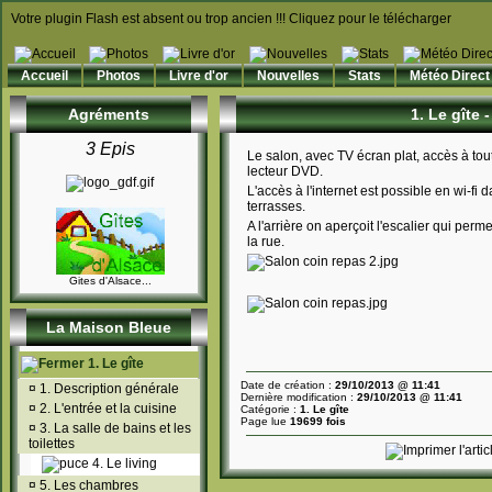
Votre plugin Flash est absent ou trop ancien !!! Cliquez pour le télécharger
Accueil
Photos
Livre d'or
Nouvelles
Stats
Météo Direct
Agréments
1. Le gîte -
3 Epis
Le salon, avec TV écran plat, accès à tout
lecteur DVD.
L'accès à l'internet est possible en wi-fi 
terrasses.
A l'arrière on aperçoit l'escalier qui pe
la rue.
Gites d'Alsace...
La Maison Bleue
1. Le gîte
Date de création :
29/10/2013 @ 11:41
¤
1. Description générale
Dernière modification :
29/10/2013 @ 11:41
¤
2. L'entrée et la cuisine
Catégorie :
1. Le gîte
Page lue
19699 fois
¤
3. La salle de bains et les
toilettes
4. Le living
¤
5. Les chambres