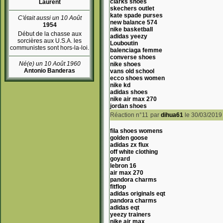
clarks shoes
Laurent
skechers outlet
kate spade purses
C'était aussi un 10 Août
new balance 574
1954
nike basketball
Début de la chasse aux
adidas yeezy
sorcières aux U.S.A. les
Louboutin
communistes sont hors-la-loi.
balenciaga femme
converse shoes
Né(e) un 10 Août 1960
nike shoes
Antonio Banderas
vans old school
ecco shoes women
nike kd
adidas shoes
nike air max 270
jordan shoes
Réaction n°11
par
dihua61
le 30/03/2019
fila shoes womens
golden goose
adidas zx flux
off white clothing
goyard
lebron 16
air max 270
pandora charms
fitflop
adidas originals eqt
pandora charms
adidas eqt
yeezy trainers
nike air max