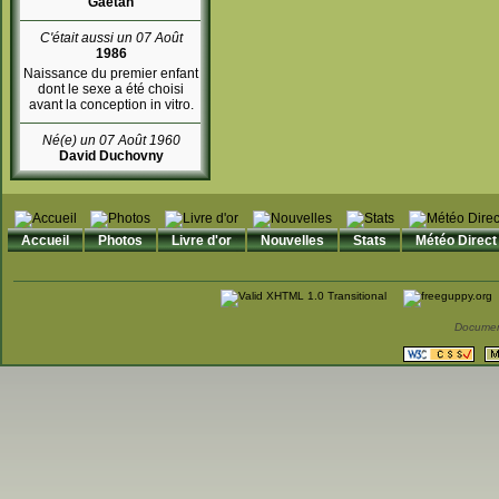
Gaétan
C'était aussi un 07 Août
1986
Naissance du premier enfant
dont le sexe a été choisi
avant la conception in vitro.
Né(e) un 07 Août 1960
David Duchovny
Accueil
Photos
Livre d'or
Nouvelles
Stats
Météo Direct
Documen