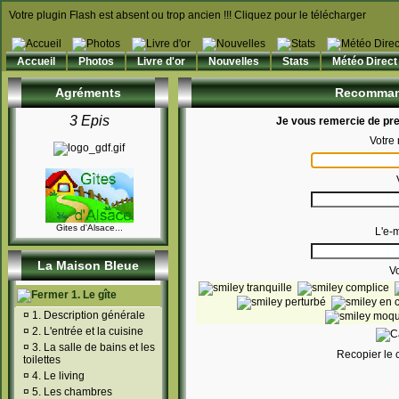
Votre plugin Flash est absent ou trop ancien !!! Cliquez pour le télécharger
Accueil
Photos
Livre d'or
Nouvelles
Stats
Météo Direct
Agréments
Recommand
3 Epis
Je vous remercie de pre
Votre
Gites d'Alsace...
L'e-m
La Maison Bleue
V
1. Le gîte
¤
1. Description générale
¤
2. L'entrée et la cuisine
¤
3. La salle de bains et les
Recopier le 
toilettes
¤
4. Le living
¤
5. Les chambres