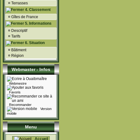
¤
Terrasses
4. Classement
¤
Gîtes de France
5. Informations
¤
Descriptif
¤
Tarifs
6. Situation
¤
Bâtiment
¤
Région
Webmaster - Infos
Webmestre
Favoris
Recommander
Version
mobile
Menu
Accueil