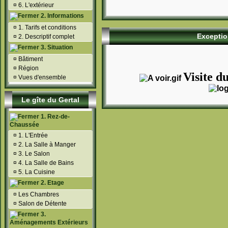
¤
6. L'extérieur
2. Informations
¤
1. Tarifs et conditions
Exceptio
¤
2. Descriptif complet
3. Situation
¤
Bâtiment
¤
Région
Visite du
¤
Vues d'ensemble
Le gîte du Gertal
1. Rez-de-
Chaussée
¤
1. L'Entrée
¤
2. La Salle à Manger
¤
3. Le Salon
¤
4. La Salle de Bains
¤
5. La Cuisine
2. Etage
¤
Les Chambres
¤
Salon de Détente
3.
Aménagements Extérieurs