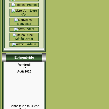
Photos
Livre
d'or
Nouvelles
Stats
Météo Direct
Admin
Ephéméride
Vendredi
07
Août 2026
Bonne fête à tous les :