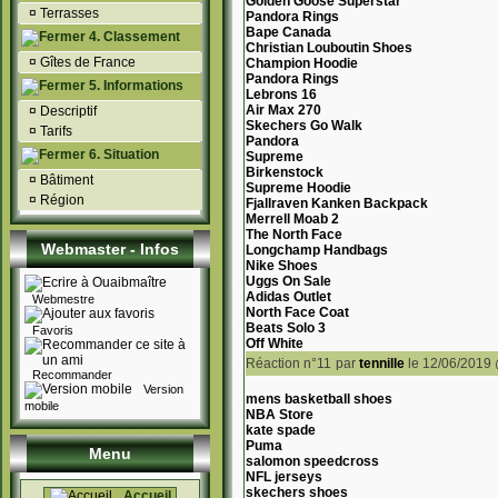
Golden Goose Superstar
¤
Terrasses
Pandora Rings
Bape Canada
4. Classement
Christian Louboutin Shoes
¤
Gîtes de France
Champion Hoodie
Pandora Rings
5. Informations
Lebrons 16
Air Max 270
¤
Descriptif
Skechers Go Walk
¤
Tarifs
Pandora
6. Situation
Supreme
Birkenstock
¤
Bâtiment
Supreme Hoodie
¤
Région
Fjallraven Kanken Backpack
Merrell Moab 2
The North Face
Webmaster - Infos
Longchamp Handbags
Nike Shoes
Uggs On Sale
Adidas Outlet
Webmestre
North Face Coat
Beats Solo 3
Favoris
Off White
Réaction n°11
par
tennille
le 12/06/2019
Recommander
Version
mens basketball shoes
mobile
NBA Store
kate spade
Puma
Menu
salomon speedcross
NFL jerseys
skechers shoes
Accueil