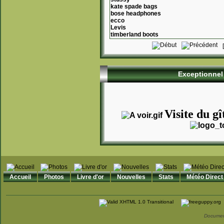
kate spade bags
bose headphones
ecco
Levis
timberland boots
Exceptionnel 
Visite du gî
Accueil
Photos
Livre d'or
Nouvelles
Stats
Météo Direct
Documen