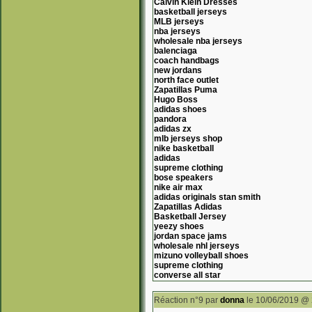
Calvin Klein Dresses
basketball jerseys
MLB jerseys
nba jerseys
wholesale nba jerseys
balenciaga
coach handbags
new jordans
north face outlet
Zapatillas Puma
Hugo Boss
adidas shoes
pandora
adidas zx
mlb jerseys shop
nike basketball
adidas
supreme clothing
bose speakers
nike air max
adidas originals stan smith
Zapatillas Adidas
Basketball Jersey
yeezy shoes
jordan space jams
wholesale nhl jerseys
mizuno volleyball shoes
supreme clothing
converse all star
Réaction n°9
par
donna
le 10/06/2019 @ 