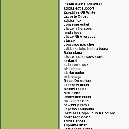
Calvin Klein Underwear
adidas eqt support
Zapatillas Off White
Lacoste Outlet
adidas flux
converse outlet
cheap nfl jerseys
nmd shoes
cheap NBA jerseys
stussy
converse pas cher
adidas originals ultra boost
Balenciaga
cheap nba jerseys store
jordan 4
salomon shoes
nike shoes
clarks outlet
balenciaga
Botas De Adidas
skechers outlet
Adidas Outlet
NHL store
timberland outlet
nike air max 95
new nhl jerseys
Zapatos Louboutin
Camisas Ralph Lauren Hombre
north face coats
adidas shoes
supreme shirt