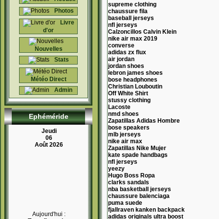
supreme clothing
Photos
chaussure fila
baseball jerseys
Livre
nfl jerseys
d'or
Calzoncillos Calvin Klein
nike air max 2019
converse
Nouvelles
adidas zx flux
air jordan
Stats
jordan shoes
lebron james shoes
Météo Direct
bose headphones
Christian Louboutin
Admin
Off White Shirt
stussy clothing
Lacoste
nmd shoes
Ephéméride
Zapatillas Adidas Hombre
bose speakers
Jeudi
mlb jerseys
06
nike air max
Août 2026
Zapatillas Nike Mujer
kate spade handbags
nfl jerseys
yeezy
Hugo Boss Ropa
clarks sandals
nba basketball jerseys
chaussure balenciaga
puma suede
fjallraven kanken backpack
Aujourd'hui :
adidas originals ultra boost