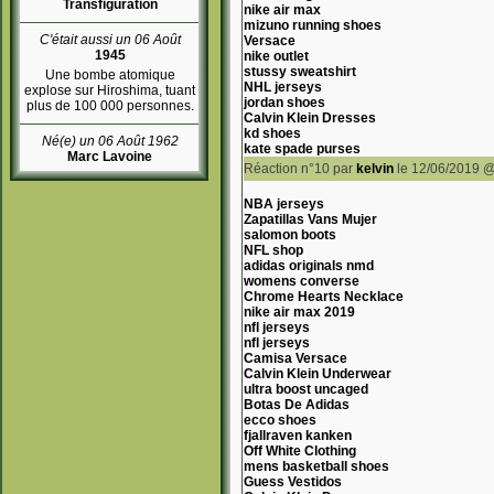
Transfiguration
nike air max
mizuno running shoes
C'était aussi un 06 Août
Versace
1945
nike outlet
stussy sweatshirt
Une bombe atomique
NHL jerseys
explose sur Hiroshima, tuant
jordan shoes
plus de 100 000 personnes.
Calvin Klein Dresses
kd shoes
Né(e) un 06 Août 1962
kate spade purses
Marc Lavoine
Réaction n°10
par
kelvin
le 12/06/2019 @
NBA jerseys
Zapatillas Vans Mujer
salomon boots
NFL shop
adidas originals nmd
womens converse
Chrome Hearts Necklace
nike air max 2019
nfl jerseys
nfl jerseys
Camisa Versace
Calvin Klein Underwear
ultra boost uncaged
Botas De Adidas
ecco shoes
fjallraven kanken
Off White Clothing
mens basketball shoes
Guess Vestidos