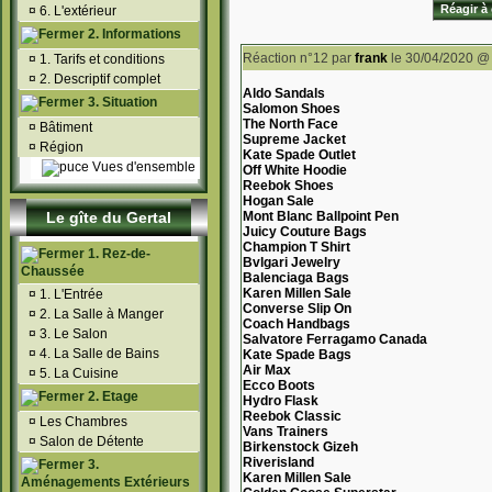
Réagir à 
¤
6. L'extérieur
2. Informations
Réaction n°12
par
frank
le 30/04/2020 @
¤
1. Tarifs et conditions
¤
2. Descriptif complet
Aldo Sandals
3. Situation
Salomon Shoes
The North Face
¤
Bâtiment
Supreme Jacket
¤
Région
Kate Spade Outlet
Vues d'ensemble
Off White Hoodie
Reebok Shoes
Hogan Sale
Le gîte du Gertal
Mont Blanc Ballpoint Pen
Juicy Couture Bags
Champion T Shirt
1. Rez-de-
Bvlgari Jewelry
Chaussée
Balenciaga Bags
Karen Millen Sale
¤
1. L'Entrée
Converse Slip On
¤
2. La Salle à Manger
Coach Handbags
¤
3. Le Salon
Salvatore Ferragamo Canada
¤
4. La Salle de Bains
Kate Spade Bags
Air Max
¤
5. La Cuisine
Ecco Boots
2. Etage
Hydro Flask
Reebok Classic
¤
Les Chambres
Vans Trainers
¤
Salon de Détente
Birkenstock Gizeh
Riverisland
3.
Karen Millen Sale
Aménagements Extérieurs