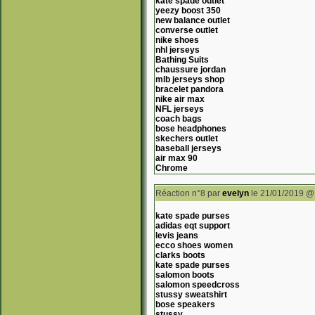
kate spade outlet
yeezy boost 350
new balance outlet
converse outlet
nike shoes
nhl jerseys
Bathing Suits
chaussure jordan
mlb jerseys shop
bracelet pandora
nike air max
NFL jerseys
coach bags
bose headphones
skechers outlet
baseball jerseys
air max 90
Chrome
Réaction n°8
par
evelyn
le 21/01/2019 @
kate spade purses
adidas eqt support
levis jeans
ecco shoes women
clarks boots
kate spade purses
salomon boots
salomon speedcross
stussy sweatshirt
bose speakers
stussy