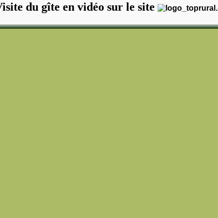
isite du gîte en vidéo sur le site
Le Salon
Photos aériennes
Le Salon de Détente
Photos aériennes