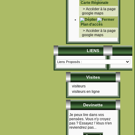
Carte Régionale
>
Accéder à la page
google maps
Plan d'accès
>
Accéder à la page
google maps
LIENS
Visites
visiteurs
visiteurs en ligne
Devinette
Je peux lire dans vos
pensées. Vous n'y croyez
pas ? Essayez ! Vous n'en
reviendrez pas...