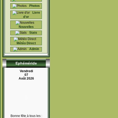
Photos
Livre
d'or
Nouvelles
Stats
Météo Direct
Admin
Ephéméride
Vendredi
07
Août 2026
Bonne fête à tous les :