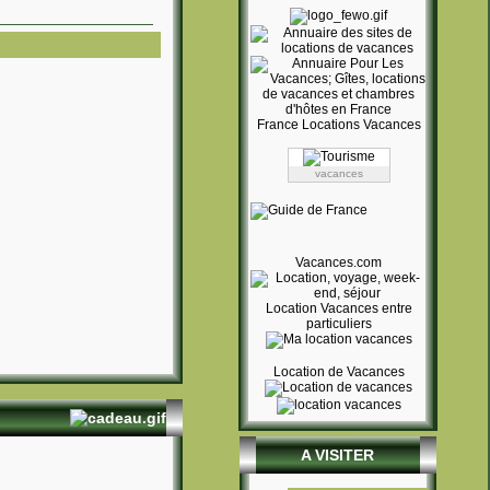
France Locations Vacances
Location
vacances
particulier à
particulier.
Location
saisonniere
Guide touristique
Vacances.com
Location vacances
Chambre d'hôtes
Gîtes de France
Location Vacances entre
Hôtel
particuliers
Station de ski
Petites annonces
location vacances
Location de Vacances
Holidays rental
Vakantiehuizen
Vermietung
Ferienwohnung
Affitto Vacanze
Alquiler Vacaciones
A VISITER
Vacances
Location