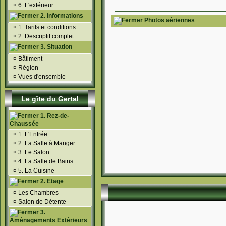
¤
6. L'extérieur
2. Informations
Photos aériennes
¤
1. Tarifs et conditions
¤
2. Descriptif complet
3. Situation
¤
Bâtiment
¤
Région
¤
Vues d'ensemble
Le gîte du Gertal
1. Rez-de-
Chaussée
¤
1. L'Entrée
¤
2. La Salle à Manger
¤
3. Le Salon
¤
4. La Salle de Bains
¤
5. La Cuisine
2. Etage
¤
Les Chambres
¤
Salon de Détente
3.
Aménagements Extérieurs