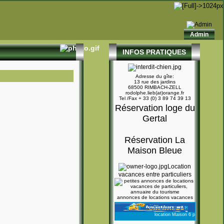
Admin
INFOS PRATIQUES
Adresse du gîte:
13 rue des jardins
68500 RIMBACH-ZELL
rodolphe.lieb(at)orange.fr
Tel /Fax + 33 (0) 3 89 74 39 13
Réservation loge du
Gertal
Réservation La
Maison Bleue
Location
vacances entre particuliers
annonces de locations vacances
location Maison 6 personnes Rimb