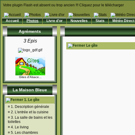
Votre plugin Flash est absent ou trop ancien !!! Cliquez pour le télécharger
Accueil
Photos
Livre d'or
Nouvelles
Stats
Météo Direct
Agréments
3 Epis
Le gîte
Gites d'Alsace...
La Maison Bleue
1. Le gîte
¤
1. Description générale
¤
2. L'entrée et la cuisine
¤
3. La salle de bains et les
toilettes
¤
4. Le living
¤
5. Les chambres