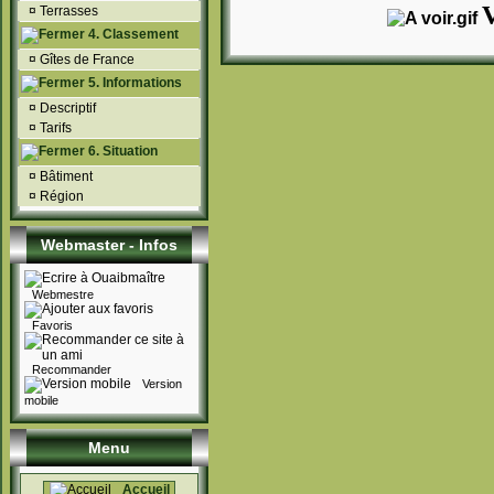
V
¤
Terrasses
4. Classement
¤
Gîtes de France
5. Informations
¤
Descriptif
¤
Tarifs
6. Situation
¤
Bâtiment
¤
Région
Webmaster - Infos
Webmestre
Favoris
Recommander
Version
mobile
Menu
Accueil