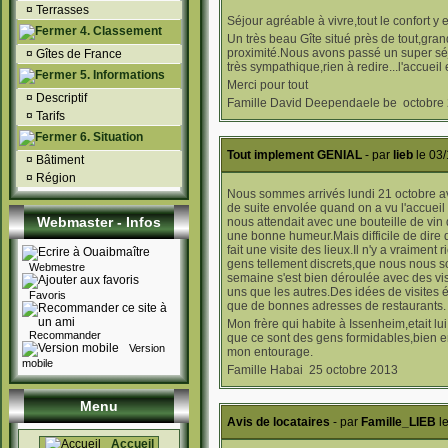
¤
Terrasses
Séjour agréable à vivre,tout le confort y e
4. Classement
Un très beau Gîte situé près de tout,grande
proximité.Nous avons passé un super séjou
¤
Gîtes de France
très sympathique,rien à redire...l'accuei
5. Informations
Merci pour tout
¤
Descriptif
Famille David Deependaele be octobre
¤
Tarifs
6. Situation
Tout implement GENIAL
- par
lieb
le 03
¤
Bâtiment
¤
Région
Nous sommes arrivés lundi 21 octobre av
de suite envolée quand on a vu l'accuei
Webmaster - Infos
nous attendait avec une bouteille de vin 
une bonne humeur.Mais difficile de dire
fait une visite des lieux.Il n'y a vraiment r
gens tellement discrets,que nous nous 
Webmestre
semaine s'est bien déroulée avec des vis
uns que les autres.Des idées de visites é
Favoris
que de bonnes adresses de restaurants.
Mon frère qui habite à Issenheim,etait lu
Recommander
que ce sont des gens formidables,bien 
Version
mon entourage.
mobile
Famille Habai 25 octobre 2013
Menu
Avis de locataires
- par
Famille_LIEB
le
Accueil