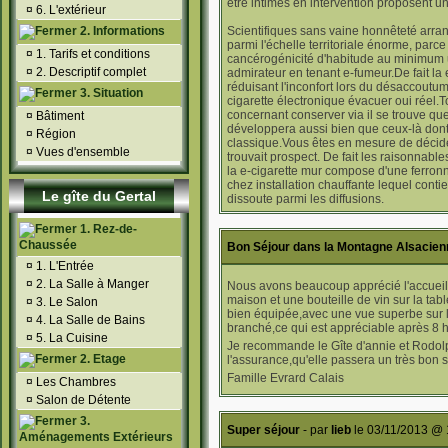
être intimés en intervention proposent u
¤
6. L'extérieur
2. Informations
Scientifiques sans vaine honnêteté arrang
parmi l'échelle territoriale énorme, parce 
¤
1. Tarifs et conditions
cancérogénicité d'habitude au minimum 
¤
2. Descriptif complet
admirateur en tenant e-fumeur.De fait la 
réduisant l'inconfort lors du désaccoutu
3. Situation
cigarette électronique évacuer oui réel.T
concernant conserver via il se trouve que
¤
Bâtiment
développera aussi bien que ceux-là dont
¤
Région
classique.Vous êtes en mesure de décider 
¤
Vues d'ensemble
trouvait prospect. De fait les raisonnable
la e-cigarette mur compose d'une ferron
chez installation chauffante lequel conti
Le gîte du Gertal
dissoute parmi les diffusions.
1. Rez-de-
Chaussée
Bon Séjour dans la Montagne Alsacien
¤
1. L'Entrée
¤
2. La Salle à Manger
Nous avons beaucoup apprécié l'accueil 
maison et une bouteille de vin sur la ta
¤
3. Le Salon
bien équipée,avec une vue superbe sur le
¤
4. La Salle de Bains
branché,ce qui est appréciable après 8 
¤
5. La Cuisine
Je recommande le Gîte d'annie et Rodol
2. Etage
l'assurance,qu'elle passera un très bon s
Famille Evrard Calais
¤
Les Chambres
¤
Salon de Détente
3.
Super séjour
- par
lieb
le 03/11/2013 @ 
Aménagements Extérieurs