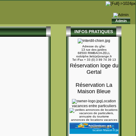
Admin
INFOS PRATIQUES
Adresse du gîte:
13 rue des jardins
68500 RIMBACH-ZELL
rodolphe.lieb(at)orange.fr
Tel /Fax + 33 (0) 3 89 74 39 13
Réservation loge du
Gertal
Réservation La
Maison Bleue
Location
vacances entre particuliers
annonces de locations vacances
location Maison 6 personnes Rimbac