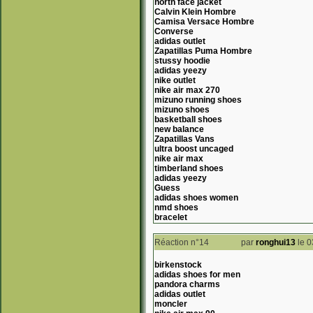
north face jacket
Calvin Klein Hombre
Camisa Versace Hombre
Converse
adidas outlet
Zapatillas Puma Hombre
stussy hoodie
adidas yeezy
nike outlet
nike air max 270
mizuno running shoes
mizuno shoes
basketball shoes
new balance
Zapatillas Vans
ultra boost uncaged
nike air max
timberland shoes
adidas yeezy
Guess
adidas shoes women
nmd shoes
bracelet
Réaction n°14
par
ronghui13
le 0
birkenstock
adidas shoes for men
pandora charms
adidas outlet
moncler