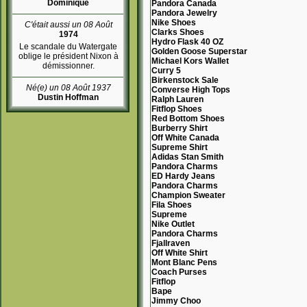
Dominique
Pandora Canada
Pandora Jewelry
Nike Shoes
C'était aussi un 08 Août
Clarks Shoes
1974
Hydro Flask 40 OZ
Le scandale du Watergate
Golden Goose Superstar
oblige le président Nixon à
Michael Kors Wallet
démissionner.
Curry 5
Birkenstock Sale
Né(e) un 08 Août 1937
Converse High Tops
Dustin Hoffman
Ralph Lauren
Fitflop Shoes
Red Bottom Shoes
Burberry Shirt
Off White Canada
Supreme Shirt
Adidas Stan Smith
Pandora Charms
ED Hardy Jeans
Pandora Charms
Champion Sweater
Fila Shoes
Supreme
Nike Outlet
Pandora Charms
Fjallraven
Off White Shirt
Mont Blanc Pens
Coach Purses
Fitflop
Bape
Jimmy Choo