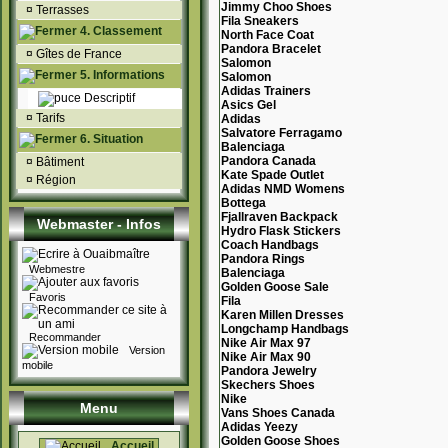
Jimmy Choo Shoes
¤
Terrasses
Fila Sneakers
4. Classement
North Face Coat
Pandora Bracelet
¤
Gîtes de France
Salomon
5. Informations
Salomon
Adidas Trainers
Descriptif
Asics Gel
¤
Tarifs
Adidas
Salvatore Ferragamo
6. Situation
Balenciaga
Pandora Canada
¤
Bâtiment
Kate Spade Outlet
¤
Région
Adidas NMD Womens
Bottega
Fjallraven Backpack
Webmaster - Infos
Hydro Flask Stickers
Coach Handbags
Pandora Rings
Webmestre
Balenciaga
Golden Goose Sale
Favoris
Fila
Karen Millen Dresses
Longchamp Handbags
Recommander
Nike Air Max 97
Version
Nike Air Max 90
mobile
Pandora Jewelry
Skechers Shoes
Nike
Menu
Vans Shoes Canada
Adidas Yeezy
Golden Goose Shoes
Accueil