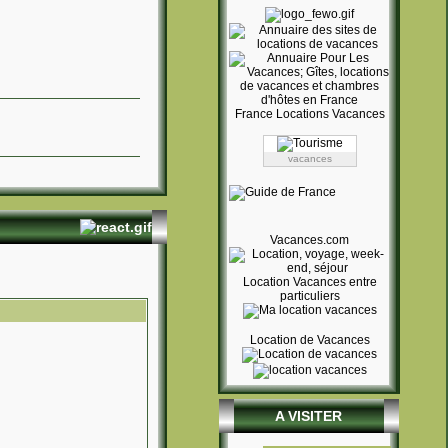
France Locations Vacances
Location
vacances
particulier à
particulier.
Location
saisonniere
Guide touristique
Vacances.com
Location vacances
Chambre d'hôtes
Gîtes de France
Location Vacances entre
Hôtel
particuliers
Station de ski
Petites annonces
location vacances
Location de Vacances
Holidays rental
Vakantiehuizen
Vermietung
Ferienwohnung
Affitto Vacanze
Alquiler Vacaciones
A VISITER
Vacances
Location