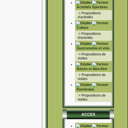
saisonnière
Réservation hotel
Activités Sportives
annonce immobilier
>
Propositions
Location vacances
d'activités
Locations vacances
Location de
vacances
Culture
Annonce location
>
Gites de france
Propositions
Location vacances
d'activités
particulier
Location vacances
Gastronomie et vins
montagne
Location vacances
>
Propositions de
Agence immobilière
visites
Location vacances
Location vacances
Nature et bien-être
Vacances
Location vacances
>
Propositions de
Chambres d'hotes
visites
vacances corse
vacances corse
Patrimoine
vacances corse
>
Propositions de
visites
ACCES