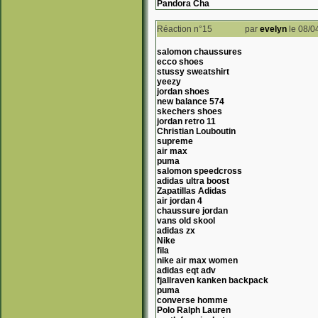
Pandora Cha
Réaction n°15
par
evelyn
le 08/0
salomon chaussures
ecco shoes
stussy sweatshirt
yeezy
jordan shoes
new balance 574
skechers shoes
jordan retro 11
Christian Louboutin
supreme
air max
puma
salomon speedcross
adidas ultra boost
Zapatillas Adidas
air jordan 4
chaussure jordan
vans old skool
adidas zx
Nike
fila
nike air max women
adidas eqt adv
fjallraven kanken backpack
puma
converse homme
Polo Ralph Lauren