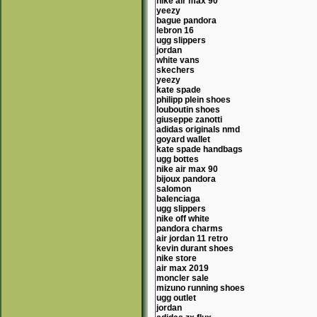
nike air max 90
yeezy
bague pandora
lebron 16
ugg slippers
jordan
white vans
skechers
yeezy
kate spade
philipp plein shoes
louboutin shoes
giuseppe zanotti
adidas originals nmd
goyard wallet
kate spade handbags
ugg bottes
nike air max 90
bijoux pandora
salomon
balenciaga
ugg slippers
nike off white
pandora charms
air jordan 11 retro
kevin durant shoes
nike store
air max 2019
moncler sale
mizuno running shoes
ugg outlet
jordan