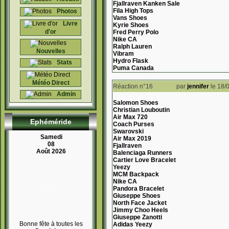
Fjallraven Kanken Sale
Fila High Tops
Photos
Vans Shoes
Livre
Kyrie Shoes
d'or
Fred Perry Polo
Nike CA
Ralph Lauren
Nouvelles
Vibram
Hydro Flask
Stats
Puma Canada
Météo Direct
Réaction n°16
par
jennifer
le 18/
Admin
Salomon Shoes
Christian Louboutin
Air Max 720
Ephéméride
Coach Purses
Swarovski
Samedi
Air Max 2019
08
Fjallraven
Août 2026
Balenciaga Runners
Cartier Love Bracelet
Yeezy
MCM Backpack
Nike CA
Pandora Bracelet
Giuseppe Shoes
North Face Jacket
Jimmy Choo Heels
Giuseppe Zanotti
Bonne fête à toutes les
Adidas Yeezy