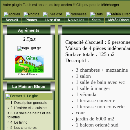
Votre plugin Flash est absent ou trop ancien !!! Cliquez pour le télécharger
Accueil
Photos
Livre d'or
Nouvelles
Stats
Météo Direct
Agréments
3 Epis
Capacité d'accueil : 6 personn
Maison de 4 pièces indépendan
Surface totale : 125 m2
Descriptif :
3 chambres + mezzanine
Gites d'Alsace...
1 salon
1 salle de bain avec wc
La Maison Bleue
1 salle à manger
1 véranda
1. Le gîte
1 terrasse couverte
¤
1. Description générale
1 terrasse non couverte
¤
2. L'entrée et la cuisine
cour
¤
3. La salle de bains et les
toilettes
jardin de 6000 m2
¤
4. Le living
1 balcon orienté sud
¤
5. Les chambres