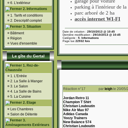
garage pour voiture
¤
6. L'extérieur
parking à l'intérieur de la
2. Informations
parc
arboré
de 2 ha
¤
1. Tarifs et conditions
accès internet WI-FI
¤
2. Descriptif complet
3. Situation
Date de création :
29/10/2013 @ 10:45
¤
Bâtiment
Dernière modification :
29/10/2013 @ 10:45
¤
Région
Catégorie :
5. Informations
Page lue
22932 fois
¤
Vues d'ensemble
Le gîte du Gertal
1. Rez-de-
Chaussée
¤
1. L'Entrée
¤
2. La Salle à Manger
¤
3. Le Salon
Réaction n°17
par
leigh
le 20/05/
¤
4. La Salle de Bains
¤
5. La Cuisine
Jordan Retro 11
Champion T Shirt
2. Etage
Christian Louboutin
¤
Les Chambres
Nike Air Max 97
Adidas Canada
¤
Salon de Détente
Yeezy Trainers
3.
New Balance 574
Aménagements Extérieurs
Christian Louboutin