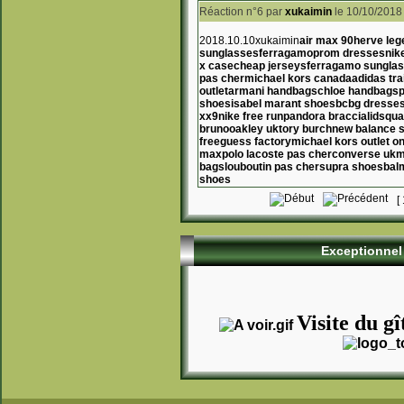
Réaction n°6
par
xukaimin
le 10/10/2018
2018.10.10xukaimin
air max 90
herve leg
sunglasses
ferragamo
prom dresses
nik
x case
cheap jerseys
ferragamo sungla
pas cher
michael kors canada
adidas tra
outlet
armani handbags
chloe handbags
p
shoes
isabel marant shoes
bcbg dresse
xx9
nike free run
pandora bracciali
dsqua
bruno
oakley uk
tory burch
new balance 
free
guess factory
michael kors outlet on
max
polo lacoste pas cher
converse uk
m
bags
louboutin pas cher
supra shoes
bal
shoes
[
Exceptionnel 
Visite du gî