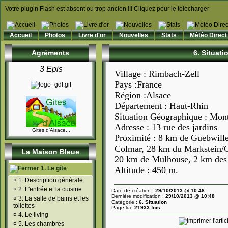
Votre plugin Flash est absent ou trop ancien !!! Cliquez pour le télécharger
Accueil
Photos
Livre d'or
Nouvelles
Stats
Météo Direct
Agréments
6. Situati
3 Epis
Village : Rimbach-Zell
Pays :France
Région :Alsace
Département : Haut-Rhin
Situation Géographique : Mon
Adresse : 13 rue des jardins
Gites d'Alsace...
Proximité : 8 km de Guebwill
Colmar, 28 km du Markstein/
La Maison Bleue
20 km de Mulhouse, 2 km des
1. Le gîte
Altitude : 450 m.
¤
1. Description générale
¤
2. L'entrée et la cuisine
Date de création :
29/10/2013 @ 10:48
Dernière modification :
29/10/2013 @ 10:48
¤
3. La salle de bains et les
Catégorie :
6. Situation
toilettes
Page lue
21933 fois
¤
4. Le living
¤
5. Les chambres