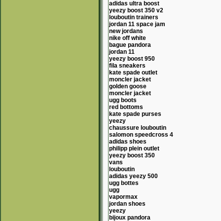
adidas ultra boost
yeezy boost 350 v2
louboutin trainers
jordan 11 space jam
new jordans
nike off white
bague pandora
jordan 11
yeezy boost 950
fila sneakers
kate spade outlet
moncler jacket
golden goose
moncler jacket
ugg boots
red bottoms
kate spade purses
yeezy
chaussure louboutin
salomon speedcross 4
adidas shoes
philipp plein outlet
yeezy boost 350
vans
louboutin
adidas yeezy 500
ugg bottes
ugg
vapormax
jordan shoes
yeezy
bijoux pandora