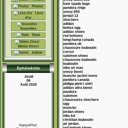
kate spade bags
Photos
pandora rings
yeezy 950
Livre
jordan 12
d'or
skechers
adidas
bottes ugg
Nouvelles
adidas shoes
Stats
red bottoms
longchamp canada
pandora uk
Météo Direct
chaussure louboutin
currys
Admin
salomon shoes
chaussure louboutin
louboutin
Ephéméride
nike air max
yeezy boost
moncler jacket mens
Jeudi
pandora canada
06
philipp plein t shirt
Août 2026
adidas ultra boost
pandora
salomon
chaussures skechers
ugg
moncler
jordan shoes
nike kd
christian louboutin
air jordan
Aujourd'hui :
red bottom shoes