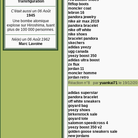
Transfiguration
fitflop boots
moncler coat
C'était aussi un 06 Août
lebron 16
1945
pandora jewelry
Une bombe atomique
nike air max 2019
explose sur Hiroshima, tuant
pandora bracelet
plus de 100 000 personnes.
nike off white
nike shoes
bracelet pandora
Né(e) un 06 Août 1962
skechers
Marc Lavoine
adidas yeezy
ugg canada
yeezy boost 350
adidas ultra boost
zx flux
jordan 11
moncler homme
jordan retro
Réaction n°8
par
yuankai71
le 19/12/2
adidas superstar
pandora bracelet
off white sneakers
goyard bag
yeezy shoes
birkenstock sale
goyard tote
salomon speedcross 4
yeezy boost 350 v2
golden goose sneakers sale
new jordans