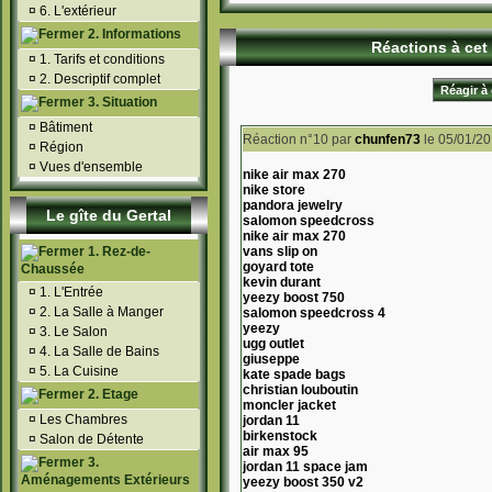
¤
6. L'extérieur
2. Informations
Réactions à cet 
¤
1. Tarifs et conditions
¤
2. Descriptif complet
Réagir à 
3. Situation
¤
Bâtiment
Réaction n°10
par
chunfen73
le 05/01/2
¤
Région
¤
Vues d'ensemble
nike air max 270
nike store
pandora jewelry
Le gîte du Gertal
salomon speedcross
nike air max 270
1. Rez-de-
vans slip on
goyard tote
Chaussée
kevin durant
¤
1. L'Entrée
yeezy boost 750
¤
2. La Salle à Manger
salomon speedcross 4
yeezy
¤
3. Le Salon
ugg outlet
¤
4. La Salle de Bains
giuseppe
¤
5. La Cuisine
kate spade bags
christian louboutin
2. Etage
moncler jacket
¤
Les Chambres
jordan 11
birkenstock
¤
Salon de Détente
air max 95
3.
jordan 11 space jam
Aménagements Extérieurs
yeezy boost 350 v2