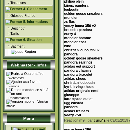
philipp plein
¤
Terrasses
bijoux pandora
4. Classement
louboutin
golden goose sneakers
¤
Gîtes de France
moncler
5. Informations
zx flux
yeezy boost 350 v2
¤
Descriptif
bracelet pandora
¤
Tarifs
curry 4
moncler homme
6. Situation
moncler coat
nike
¤
Bâtiment
christian louboutin uk
Région
pandora
golden goose sneakers
pandora earrings
Webmaster - Infos
adidas eqt support
pandora charms
pandora bracelet
Webmestre
adidas shoes
christian louboutin
Favoris
kyrie irving shoes
adidas originals nmd
giuseppe
Recommander
kate spade outlet
Version
ugg canada
mobile
pandora
adidas trainers
yeezy 750
Menu
Réaction n°9
par
cuiju42
le 03/01/2019 
Accueil
yeezy boost 350