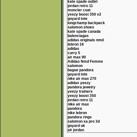
kate spade outlet
jordan retro 11
moncler coat
yeezy boost 350 v2
goyard tote
longchamp backpack
salomon shoes
kate spade canada
balenciagas
adidas originals nmd
lebron 16
adidas
curry 5
air max 90
Adidas Nmd Femme
salomon
bague pandora
goyard tote
nike air max 270
adidas yeezy
pandora jewelry
yeezy trainers
yeezy boost 350
jordan retro 11
nike air max
pandora
nike lebron
pandora rings
salomon xa pro 3d
goyard uk
air jordan