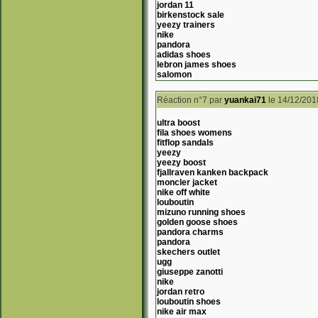
jordan 11
birkenstock sale
yeezy trainers
nike
pandora
adidas shoes
lebron james shoes
salomon
Réaction n°7
par
yuankai71
le 14/12/201
ultra boost
fila shoes womens
fitflop sandals
yeezy
yeezy boost
fjallraven kanken backpack
moncler jacket
nike off white
louboutin
mizuno running shoes
golden goose shoes
pandora charms
pandora
skechers outlet
ugg
giuseppe zanotti
nike
jordan retro
louboutin shoes
nike air max