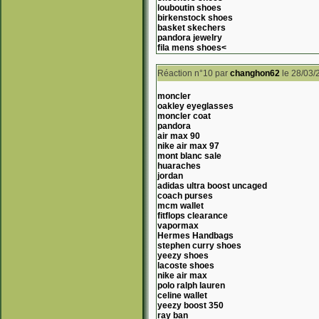
louboutin shoes
birkenstock shoes
basket skechers
pandora jewelry
fila mens shoes<
Réaction n°10
par
changhon62
le 28/03/
moncler
oakley eyeglasses
moncler coat
pandora
air max 90
nike air max 97
mont blanc sale
huaraches
jordan
adidas ultra boost uncaged
coach purses
mcm wallet
fitflops clearance
vapormax
Hermes Handbags
stephen curry shoes
yeezy shoes
lacoste shoes
nike air max
polo ralph lauren
celine wallet
yeezy boost 350
ray ban