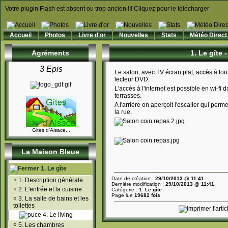
Votre plugin Flash est absent ou trop ancien !!! Cliquez pour le télécharger
Accueil
Photos
Livre d'or
Nouvelles
Stats
Météo Direct
Agréments
1. Le gîte -
3 Epis
Le salon, avec TV écran plat, accès à tout
lecteur DVD.
L'accès à l'internet est possible en wi-fi 
terrasses.
A l'arrière on aperçoit l'escalier qui pe
la rue.
Gites d'Alsace...
La Maison Bleue
1. Le gîte
Date de création :
29/10/2013 @ 11:41
¤
1. Description générale
Dernière modification :
29/10/2013 @ 11:41
¤
2. L'entrée et la cuisine
Catégorie :
1. Le gîte
Page lue
19682 fois
¤
3. La salle de bains et les
toilettes
4. Le living
¤
5. Les chambres