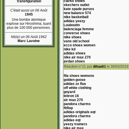
clarks shoes
Transfiguration
skechers outlet
kate spade purses
C'était aussi un 06 Août
new balance 574
1945
nike basketball
Une bombe atomique
adidas yeezy
explose sur Hiroshima, tuant
Louboutin
plus de 100 000 personnes.
balenciaga femme
converse shoes
Né(e) un 06 Août 1962
nike shoes
Marc Lavoine
vans old school
ecco shoes women
nike kd
adidas shoes
nike air max 270
jordan shoes
Réaction n°11
par
dihua61
le 30/03/2019
fila shoes womens
golden goose
adidas zx flux
off white clothing
goyard
lebron 16
air max 270
pandora charms
fitflop
adidas originals eqt
pandora charms
adidas eqt
yeezy trainers
nike air max