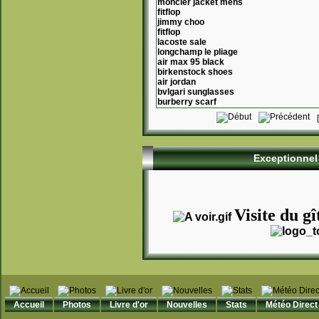
moncler jacket mens
fitflop
jimmy choo
fitflop
lacoste sale
longchamp le pliage
air max 95 black
birkenstock shoes
air jordan
bvlgari sunglasses
burberry scarf
Exceptionnel 
Visite du gî
Accueil
Photos
Livre d'or
Nouvelles
Stats
Météo Direct