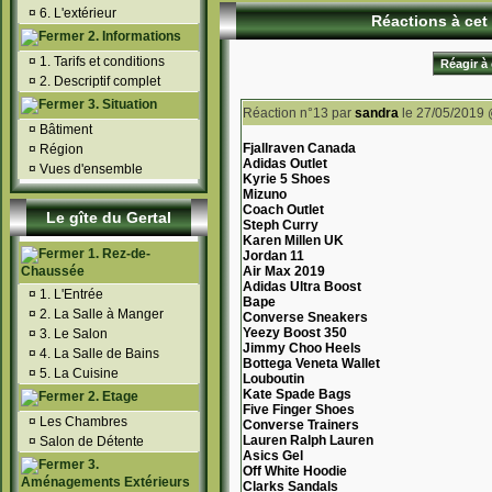
¤
6. L'extérieur
Réactions à cet 
2. Informations
¤
1. Tarifs et conditions
Réagir à 
¤
2. Descriptif complet
3. Situation
Réaction n°13
par
sandra
le 27/05/2019 
¤
Bâtiment
Fjallraven Canada
¤
Région
Adidas Outlet
¤
Vues d'ensemble
Kyrie 5 Shoes
Mizuno
Coach Outlet
Le gîte du Gertal
Steph Curry
Karen Millen UK
1. Rez-de-
Jordan 11
Chaussée
Air Max 2019
Adidas Ultra Boost
¤
1. L'Entrée
Bape
¤
2. La Salle à Manger
Converse Sneakers
Yeezy Boost 350
¤
3. Le Salon
Jimmy Choo Heels
¤
4. La Salle de Bains
Bottega Veneta Wallet
¤
5. La Cuisine
Louboutin
Kate Spade Bags
2. Etage
Five Finger Shoes
¤
Les Chambres
Converse Trainers
Lauren Ralph Lauren
¤
Salon de Détente
Asics Gel
3.
Off White Hoodie
Aménagements Extérieurs
Clarks Sandals