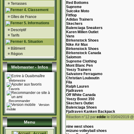
Red Bottoms
¤
Terrasses
Supreme
4. Classement
Suicoke Moto
Fitflop
¤
Gîtes de France
Adidas Trainers
5. Informations
Skechers
Balenciaga Sneakers
¤
Descriptif
Karen Millen Outlet
¤
Tarifs
Vans
Birkenstock Shoes
6. Situation
Nike Air Max
¤
Bâtiment
Birkenstock Shoes
Birkenstock Canada
¤
Région
Salomon
Supreme Clothing
Mont Blanc Pen
Webmaster - Infos
Yeezy Trainers
Salvatore Ferragamo
Christian Louboutin
Webmestre
Fila
Ralph Lauren
Favoris
Fjallraven
Off White Canada
Yeezy Boost 350
Recommander
Skechers Outlet
Version
Balenciaga Shoes
mobile
Fjallraven Kanken Backpack
Réaction n°12
par
eddie
le 03/04/2019 @
Menu
nine west shoes
mizuno volleyball shoes
Accueil