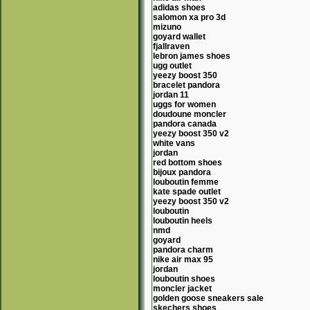
adidas shoes
salomon xa pro 3d
mizuno
goyard wallet
fjallraven
lebron james shoes
ugg outlet
yeezy boost 350
bracelet pandora
jordan 11
uggs for women
doudoune moncler
pandora canada
yeezy boost 350 v2
white vans
jordan
red bottom shoes
bijoux pandora
louboutin femme
kate spade outlet
yeezy boost 350 v2
louboutin
louboutin heels
nmd
goyard
pandora charm
nike air max 95
jordan
louboutin shoes
moncler jacket
golden goose sneakers sale
skechers shoes