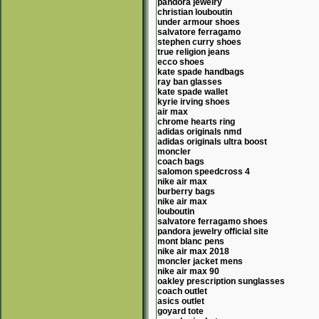
pandora jewelry
christian louboutin
under armour shoes
salvatore ferragamo
stephen curry shoes
true religion jeans
ecco shoes
kate spade handbags
ray ban glasses
kate spade wallet
kyrie irving shoes
air max
chrome hearts ring
adidas originals nmd
adidas originals ultra boost
moncler
coach bags
salomon speedcross 4
nike air max
burberry bags
nike air max
louboutin
salvatore ferragamo shoes
pandora jewelry official site
mont blanc pens
nike air max 2018
moncler jacket mens
nike air max 90
oakley prescription sunglasses
coach outlet
asics outlet
goyard tote