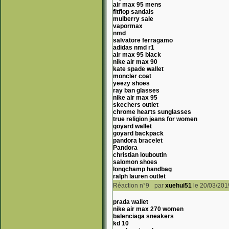
air max 95 mens
fitflop sandals
mulberry sale
vapormax
nmd
salvatore ferragamo
adidas nmd r1
air max 95 black
nike air max 90
kate spade wallet
moncler coat
yeezy shoes
ray ban glasses
nike air max 95
skechers outlet
chrome hearts sunglasses
true religion jeans for women
goyard wallet
goyard backpack
pandora bracelet
Pandora
christian louboutin
salomon shoes
longchamp handbag
ralph lauren outlet
Réaction n°9
par
xuehui51
le 20/03/201
prada wallet
nike air max 270 women
balenciaga sneakers
kd 10