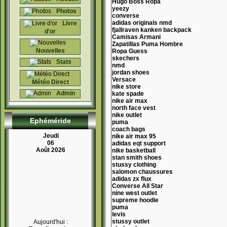
Hugo Boss Ropa
yeezy
Photos
converse
adidas originals nmd
Livre
fjallraven kanken backpack
d'or
Camisas Armani
Zapatillas Puma Hombre
Nouvelles
Ropa Guess
skechers
Stats
nmd
jordan shoes
Versace
Météo Direct
nike store
Admin
kate spade
nike air max
north face vest
nike outlet
Ephéméride
puma
coach bags
Jeudi
nike air max 95
06
adidas eqt support
Août 2026
nike basketball
stan smith shoes
stussy clothing
salomon chaussures
adidas zx flux
Converse All Star
nine west outlet
supreme hoodie
puma
levis
stussy outlet
Aujourd'hui :